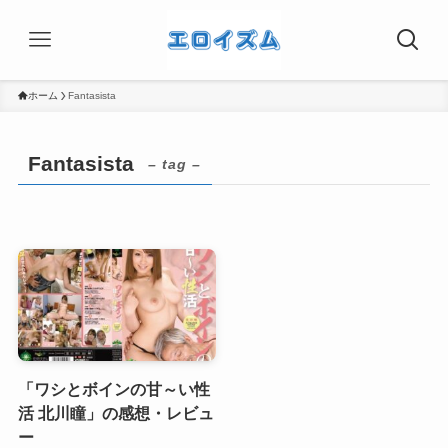
ホーム
Fantasista
Fantasista
– tag –
「ワシとボインの甘～い性
活 北川瞳」の感想・レビュ
ー