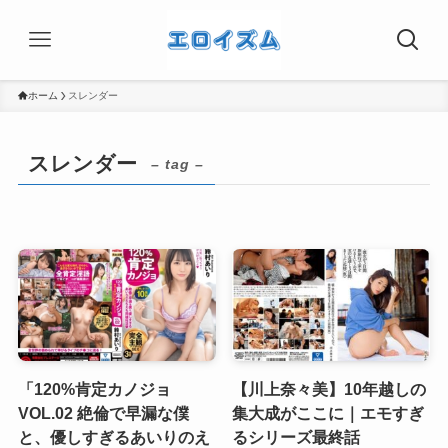
ホーム
スレンダー
スレンダー
– tag –
「120%肯定カノジョ
【川上奈々美】10年越しの
VOL.02 絶倫で早漏な僕
集大成がここに｜エモすぎ
と、優しすぎるあいりのえ
るシリーズ最終話